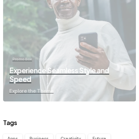
Promo Box
Experience Seamless Style and
Speed
Explore the Theme
Tags
Apps
Business
Creativity
Future