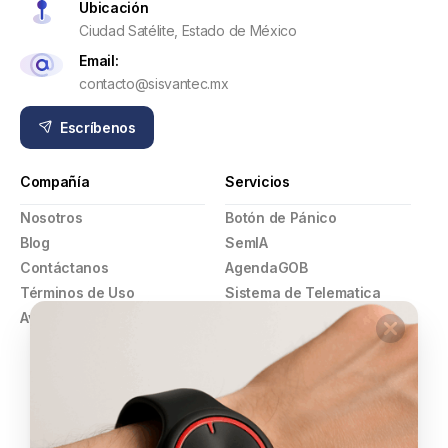
Ubicación
Ciudad Satélite, Estado de México
Email:
contacto@sisvantec.mx
Escríbenos
Compañía
Servicios
Nosotros
Botón de Pánico
Blog
SemIA
Contáctanos
AgendaGOB
Términos de Uso
Sistema de Telematica
Aviso de Privacidad
GPS
Pulsera Violeta
Botón de Pánico
Comercios
Alarmas y Video Vigilancia