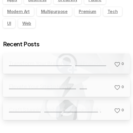
Modern Art
Multipurpose
Premium
Tech
UI
Web
Recent Posts
Transform Your Brand’s Digital Presence
0
Elevate Your Site to New Heights
0
Craft Stunning Web Experiences Easily
0