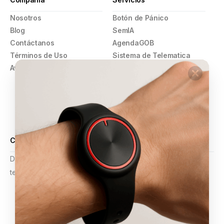
Nosotros
Botón de Pánico
Blog
SemIA
Contáctanos
AgendaGOB
Términos de Uso
Sistema de Telematica
Aviso de Privacidad
GPS
Pulsera Violeta
Botón de Pánico
Comercios
Alarmas y Video Vigilancia
Certificaciones
Desde mejoras operativas hasta planificación estratégica,
tenemos la experiencia para apoyar sus proyectos.
Calificación 4.9 de 5