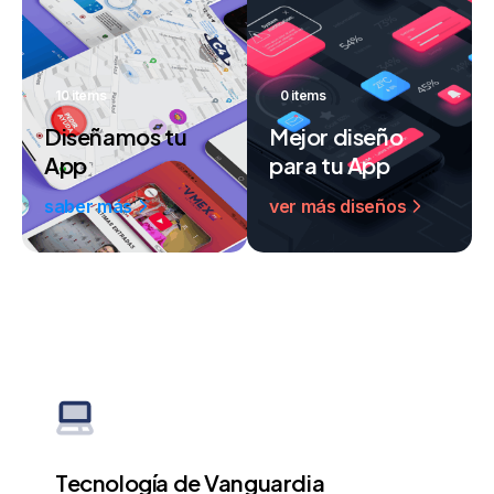
10 items
0 items
Diseñamos tu
Mejor diseño
App
para tu App
saber más
ver más diseños
Tecnología de Vanguardia