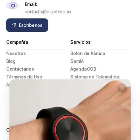
Email:
contacto@sisvantec.mx
Escríbenos
Compañía
Servicios
Nosotros
Botón de Pánico
Blog
SemIA
Contáctanos
AgendaGOB
Términos de Uso
Sistema de Telematica
Aviso de Privacidad
GPS
Pulsera Violeta
Botón de Pánico
Comercios
Alarmas y Video Vigilancia
Certificaciones