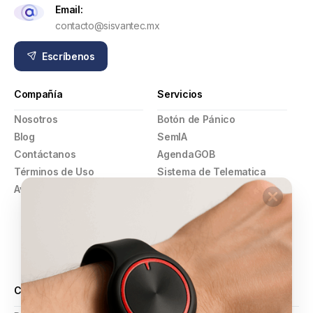
Email:
contacto@sisvantec.mx
Escríbenos
Compañía
Servicios
Nosotros
Botón de Pánico
Blog
SemIA
Contáctanos
AgendaGOB
Términos de Uso
Sistema de Telematica
Aviso de Privacidad
GPS
Pulsera Violeta
Botón de Pánico
Comercios
Alarmas y Video Vigilancia
Certificaciones