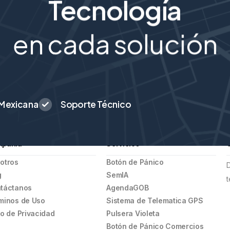
Tecnología
en cada solución
 Mexicana
Soporte Técnico
pañía
Servicios
otros
Botón de Pánico
D
g
SemIA
táctanos
AgendaGOB
minos de Uso
Sistema de Telematica GPS
so de Privacidad
Pulsera Violeta
Botón de Pánico Comercios