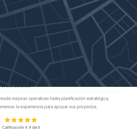
Certificaciones
esde mejoras operativas hasta planificación estratégica,
tenemos la experiencia para apoyar sus proyectos.
Calificación 4.9 de 5